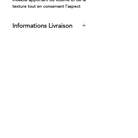
texture tout en conservant l'aspect
brillant naturel des cheveux.
Informations Livraison
Service de retrait disponible à 144
Rue de la Pompe
Habituellement prête en 24 heures
Horaires d'ouverture
Lundi
Fermé
mar - mer - ven - sam
10 : 00 - 19 : 00
Jeudi
10:00 - 21:00
Dimanche
Fermé
Ornella Coze
Fondatrice & directrice artistique
de Coze