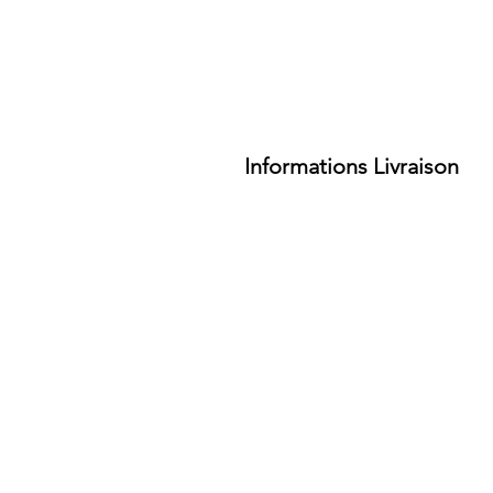
Informations Livraison
Service de retrait disponible à 1
Habituellement prête en 24 heure
Horaires d'ouv