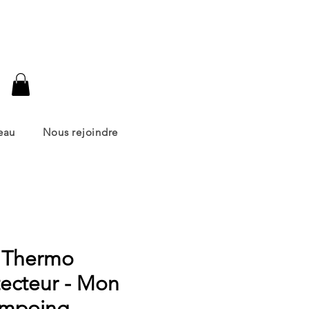
er
eau
Nous rejoindre
t Thermo
tecteur - Mon
mpoing