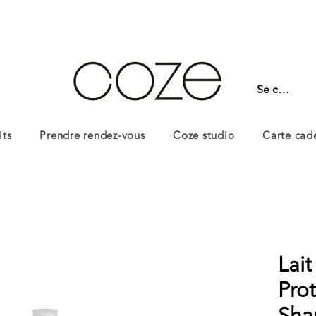
Se connect
its
Prendre rendez-vous
Coze studio
Carte cad
Lai
Pro
Sha