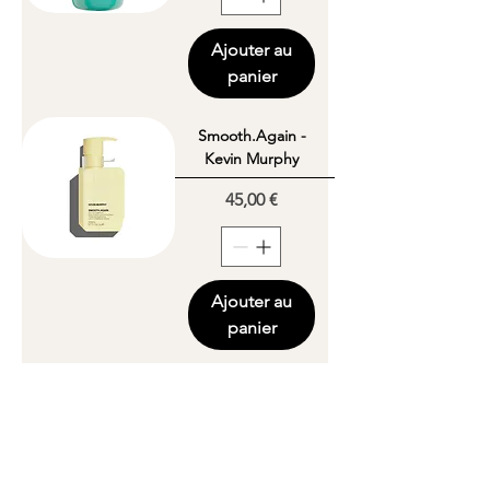
Ajouter au
panier
Smooth.Again -
Kevin Murphy
Prix
45,00 €
Ajouter au
panier
Horaires d'ouverture
Lundi
Fermé